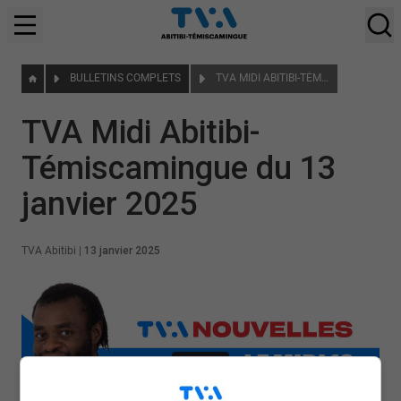
BULLETINS COMPLETS
TVA MIDI ABITIBI-TÉMISCAMINGUE DU 13 JANVIER 2025
TVA Midi Abitibi-
Témiscamingue du 13
janvier 2025
TVA Abitibi
|
13 janvier 2025