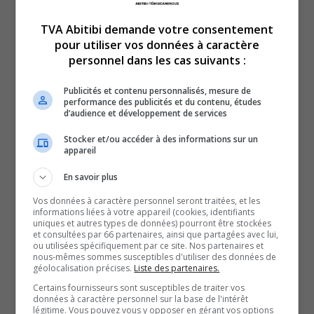
TVA Abitibi demande votre consentement
pour utiliser vos données à caractère
personnel dans les cas suivants :
En manchettes en ce lundi 13 janvier 2025 :
Publicités et contenu personnalisés, mesure de
performance des publicités et du contenu, études
Le CISSS-AT abolit une quarantaine de ses postes.
d’audience et développement de services
Et
Stocker et/ou accéder à des informations sur un
Week-end en demi-teinte pour les Huskies et les Foreurs.
appareil
En savoir plus
QUESTION DU JOUR
Vos données à caractère personnel seront traitées, et les
informations liées à votre appareil (cookies, identifiants
Commentaires
uniques et autres types de données) pourront être stockées
et consultées par 66 partenaires, ainsi que partagées avec lui,
ou utilisées spécifiquement par ce site. Nos partenaires et
nous-mêmes sommes susceptibles d'utiliser des données de
SOUTENIR NOS MÉDIAS, C’EST PROTÉGER NOTRE
géolocalisation précises.
Liste des partenaires.
CULTURE ET NOTRE ÉCONOMIE
Certains fournisseurs sont susceptibles de traiter vos
données à caractère personnel sur la base de l'intérêt
légitime. Vous pouvez vous y opposer en gérant vos options