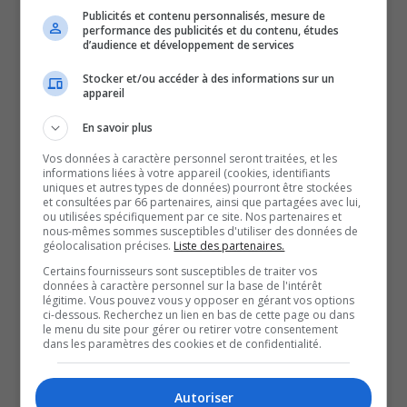
des Olympiques, ont été l’épine dans le pied de la meute.
Publicités et contenu personnalisés, mesure de
performance des publicités et du contenu, études
C’est peut-être aussi la fatigue qui a pesé dans la
d’audience et développement de services
balance, alors que la veille, la troupe de Steve Hartley
Stocker et/ou accéder à des informations sur un
s’était frottée aux Wildcats de Moncton, la meilleure
appareil
équipe du circuit.
En savoir plus
Dans un match chaudement disputé jusqu’à la dernière
Vos données à caractère personnel seront traitées, et les
minute, les Huskies ont su s’imposer par la marque de 6
informations liées à votre appareil (cookies, identifiants
uniques et autres types de données) pourront être stockées
à 5.
et consultées par 66 partenaires, ainsi que partagées avec lui,
C’est le Suisse Lars Steiner qui est venu fermer les livres,
ou utilisées spécifiquement par ce site. Nos partenaires et
nous-mêmes sommes susceptibles d'utiliser des données de
en inscrivant le but gagnant à 18 minutes 37 secondes
géolocalisation précises.
Liste des partenaires.
de la troisième période.
Certains fournisseurs sont susceptibles de traiter vos
données à caractère personnel sur la base de l'intérêt
L’attaquant Bill Zonnon a aussi brillé de mille feux et a
légitime. Vous pouvez vous y opposer en gérant vos options
ci-dessous. Recherchez un lien en bas de cette page ou dans
offert une solide performance au partisan.
le menu du site pour gérer ou retirer votre consentement
Grâce à une récolte de 5 points, dont 2 buts et
dans les paramètres des cookies et de confidentialité.
3 mentions d’aide, ce dernier s’est mérité la première
étoile de la rencontre.
Autoriser