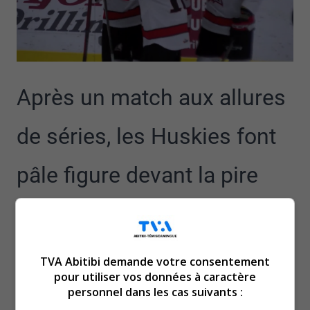
Après un match aux allures
de séries, les Huskies font
pâle figure devant la pire
équipe de la Ligue.
En effet, les Huskies se sont inclinés 5 à 3 face aux
TVA Abitibi demande votre consentement
Olympique de Gatineau dans la fin d’une série de deux
pour utiliser vos données à caractère
matchs à domicile, dimanche.
personnel dans les cas suivants :
Avec deux points chacun, Isaiah Parent et Taos Jordan,