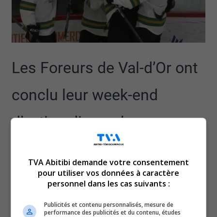
Les Foreurs de Val-d’Or ont
conclu leur week-end
d’action dimanche avec une
défaite de 5 à 2 contre les
TVA Abitibi demande votre consentement
puissants Wildcats de
pour utiliser vos données à caractère
personnel dans les cas suivants :
Moncton.
Publicités et contenu personnalisés, mesure de
performance des publicités et du contenu, études