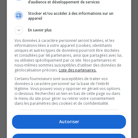
d’audience et développement de services
Malgré le pointage, le vert et Or a offert une solide
performance et ont tenu en haleine Moncton toute la
Stocker et/ou accéder à des informations sur un
appareil
rencontre.
Rappelons que 15 positions séparent les deux équipes
En savoir plus
au classement général.
Vos données à caractère personnel seront traitées, et les
informations liées à votre appareil (cookies, identifiants
Les Foreurs concluent tout de même leur week-end avec
uniques et autres types de données) pourront être stockées
et consultées par 66 partenaires, ainsi que partagées avec lui,
2 points sur une possibilité de 4.
ou utilisées spécifiquement par ce site. Nos partenaires et
En effet, dans un match, toujours à domicile, ces
nous-mêmes sommes susceptibles d'utiliser des données de
géolocalisation précises.
Liste des partenaires.
derniers s’étaient imposés 4 à 3 la veille contre les
Certains fournisseurs sont susceptibles de traiter vos
Olympiques de Gatineau.
données à caractère personnel sur la base de l'intérêt
légitime. Vous pouvez vous y opposer en gérant vos options
Dans la victoire, Philippe Veilleux et Evan Dépatie se
ci-dessous. Recherchez un lien en bas de cette page ou dans
le menu du site pour gérer ou retirer votre consentement
sont mérité la première et la deuxième étoile de la partie,
dans les paramètres des cookies et de confidentialité.
grâce à une récolte de 2 points chacun.
Autoriser
QUESTION DU JOUR
Commentaires