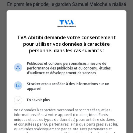
En première période, le gardien Samuel Meloche a réalisé
de gros arrêts avant de voir Thomas Verdon ouvrir la
marque en début de deuxième période avec un but en
désavantage numérique.
TVA Abitibi demande votre consentement
Les Huskies ont, par la suite, contrôlé le match.
pour utiliser vos données à caractère
Verdon en a rajouté un deuxième.
personnel dans les cas suivants :
Puis Rémi Gélinas est venu sceller l’issue du match avec
deux autres buts, en route vers une victoire de 4 à 0 pour
Publicités et contenu personnalisés, mesure de
performance des publicités et du contenu, études
les Huskies.
d’audience et développement de services
La meute disputera deux autres matchs ce week-end.
Stocker et/ou accéder à des informations sur un
D’abord, de la rare visite sera de passage, samedi après-
appareil
midi, alors que les Huskies se mesureront à la meilleure
En savoir plus
équipe de la Ligue, les Wildcats de Moncton.
Vos données à caractère personnel seront traitées, et les
Cette saison, la formation, pilotée par Gardiner
informations liées à votre appareil (cookies, identifiants
uniques et autres types de données) pourront être stockées
MacDougall, n’a perdu que cinq matchs en temps
et consultées par 66 partenaires, ainsi que partagées avec lui,
réglementaire, en 37 sorties.
ou utilisées spécifiquement par ce site. Nos partenaires et