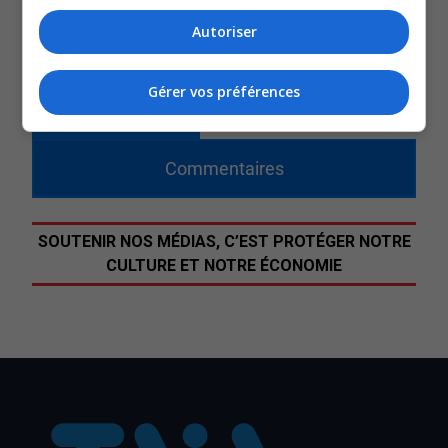
Dans les prochains mois, douze places supplémentaires
Autoriser
verront le jour, en priorité pour les employés du CSS
d’Harricana, dans le secteur d’Amos.
Gérer vos préférences
QUESTION DU JOUR
Commentaires
SOUTENIR NOS MÉDIAS, C’EST PROTÉGER NOTRE
CULTURE ET NOTRE ÉCONOMIE