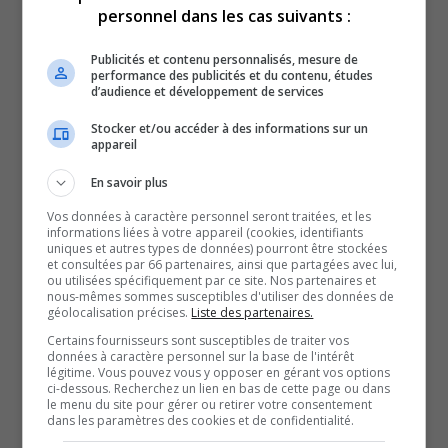
personnel dans les cas suivants :
éducative.
Publicités et contenu personnalisés, mesure de
Dans ce contexte difficile, le Centre de services scolaire
performance des publicités et du contenu, études
d’audience et développement de services
Harricana a créé douze places de garde pour les 0 à 5
ans, et en priorité pour leurs employés, explique le
Stocker et/ou accéder à des informations sur un
appareil
directeur adjoint aux écoles de Barraute du CSS
Harricana, Kevin Lacoursière.
En savoir plus
Les Petits-Élans s’inscrivent dans un nouveau modèle
Vos données à caractère personnel seront traitées, et les
informations liées à votre appareil (cookies, identifiants
que sont les services de garde en communauté.
uniques et autres types de données) pourront être stockées
et consultées par 66 partenaires, ainsi que partagées avec lui,
La démarche peut cependant comporter certains défis.
ou utilisées spécifiquement par ce site. Nos partenaires et
Mais la directrice générale du CPE-BC des Petits-Élans,
nous-mêmes sommes susceptibles d'utiliser des données de
géolocalisation précises.
Liste des partenaires.
Marie-Ève Gagnon Nolet, affirme que le processus est
Certains fournisseurs sont susceptibles de traiter vos
relativement simple malgré tout.
données à caractère personnel sur la base de l'intérêt
légitime. Vous pouvez vous y opposer en gérant vos options
D’autant plus, qu’en pleine pénurie d’éducatrices,
ci-dessous. Recherchez un lien en bas de cette page ou dans
le menu du site pour gérer ou retirer votre consentement
madame Nolet remarque que le modèle est attrayant
dans les paramètres des cookies et de confidentialité.
pour certaines d’entre elles.