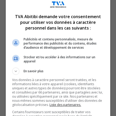
TVA Abitibi demande votre consentement
pour utiliser vos données à caractère
Voici l’actualité de l’Abitibi-Témiscamingue.
personnel dans les cas suivants :
Le TVA 12 h 13 et le TVA 17 h 58 sont des rendez-vous
incontournables pour connaître tout de l’actualité
Publicités et contenu personnalisés, mesure de
performance des publicités et du contenu, études
régionale. Avec un bulletin de 12 minutes sur l’heure du
d’audience et développement de services
lunch et un de 28 minutes en soirée, comptez sur nous
Stocker et/ou accéder à des informations sur un
pour faire un tour d’horizon complet de ce qui a marqué
appareil
la région!
En savoir plus
QUESTION DU JOUR
Vos données à caractère personnel seront traitées, et les
informations liées à votre appareil (cookies, identifiants
uniques et autres types de données) pourront être stockées
Commentaires
et consultées par 66 partenaires, ainsi que partagées avec lui,
ou utilisées spécifiquement par ce site. Nos partenaires et
nous-mêmes sommes susceptibles d'utiliser des données de
géolocalisation précises.
Liste des partenaires.
SOUTENIR NOS MÉDIAS, C’EST PROTÉGER NOTRE
Certains fournisseurs sont susceptibles de traiter vos