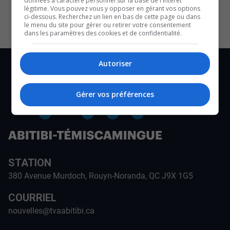
données à caractère personnel sur la base de l'intérêt
CULTURE ET NOTRE ÉCONOMIE
légitime. Vous pouvez vous y opposer en gérant vos options
ci-dessous. Recherchez un lien en bas de cette page ou dans
le menu du site pour gérer ou retirer votre consentement
dans les paramètres des cookies et de confidentialité.
Autoriser
Gérer vos préférences
STATION
380 Avenue Murdoch, Rouyn-Noranda, QC J9X 1G5
COURRIEL
nouvelles@tvaabitibi.ca