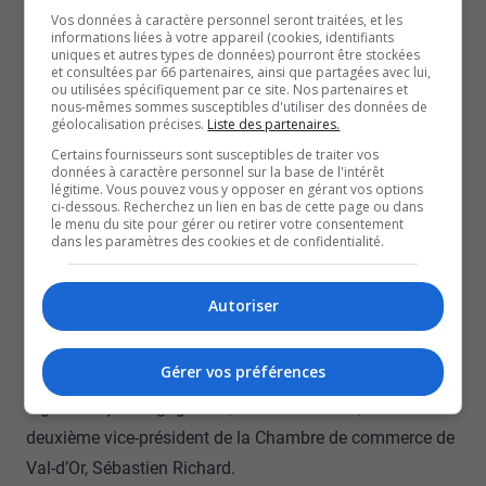
États-Unis.
Vos données à caractère personnel seront traitées, et les
informations liées à votre appareil (cookies, identifiants
La préfète du Témiscamingue, Claire Bolduc, abonde en
uniques et autres types de données) pourront être stockées
ce sens et ajoute que les Américains ont toujours été
et consultées par 66 partenaires, ainsi que partagées avec lui,
ou utilisées spécifiquement par ce site. Nos partenaires et
critiques envers le Canada sur la gestion de l’offre.
nous-mêmes sommes susceptibles d'utiliser des données de
géolocalisation précises.
Liste des partenaires.
La préfète s’inquiète du fait que l’un des propriétaires de
Certains fournisseurs sont susceptibles de traiter vos
RYAM est de la Floride.
données à caractère personnel sur la base de l'intérêt
légitime. Vous pouvez vous y opposer en gérant vos options
Et que l’industrie forestière est toujours aussi fragile.
ci-dessous. Recherchez un lien en bas de cette page ou dans
Le président-directeur général du Conseil de l’industrie
le menu du site pour gérer ou retirer votre consentement
dans les paramètres des cookies et de confidentialité.
forestière du Québec, Jean-François Samray, lui,
croit justement que la question du bois d’oeuvre sera un
Autoriser
thème important pour le prochain occupant de la
Maison-Blanche.
Gérer vos préférences
Dans le contexte actuel, toutefois, s’il y a une industrie
régionale qui est gagnante, c’est celle de l’or, selon le
deuxième vice-président de la Chambre de commerce de
Val-d’Or, Sébastien Richard.