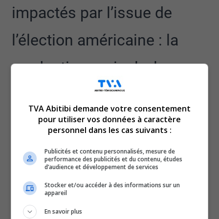
impactés par l’issue de
l’élection américaine : la
production agricole, le
bois d’oeuvre et les
TVA Abitibi demande votre consentement
minéraux critiques
pour utiliser vos données à caractère
personnel dans les cas suivants :
stratégiques.
Publicités et contenu personnalisés, mesure de
performance des publicités et du contenu, études
d’audience et développement de services
C’est ce que soutient le député fédéral d’Abitibi-
Témiscamingue, Sébastien Lemire.
Stocker et/ou accéder à des informations sur un
appareil
L’élu cible ainsi l’enjeu de la gestion de l’offre, qu’il
considère comme décisif sur nos échanges avec les
En savoir plus