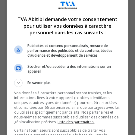
TVA Abitibi demande votre consentement
pour utiliser vos données à caractère
Voici l’actualité de l’Abitibi-Témiscamingue.
personnel dans les cas suivants :
Le TVA 12 h 13 et le TVA 17 h 58 sont des rendez-vous
incontournables pour connaître tout de l’actualité
Publicités et contenu personnalisés, mesure de
performance des publicités et du contenu, études
régionale. Avec un bulletin de 12 minutes sur l’heure du
d’audience et développement de services
lunch et un de 28 minutes en soirée, comptez sur nous
Stocker et/ou accéder à des informations sur un
pour faire un tour d’horizon complet de ce qui a marqué
appareil
la région!
En savoir plus
QUESTION DU JOUR
Vos données à caractère personnel seront traitées, et les
informations liées à votre appareil (cookies, identifiants
uniques et autres types de données) pourront être stockées
Commentaires
et consultées par 66 partenaires, ainsi que partagées avec lui,
ou utilisées spécifiquement par ce site. Nos partenaires et
nous-mêmes sommes susceptibles d'utiliser des données de
géolocalisation précises.
Liste des partenaires.
SOUTENIR NOS MÉDIAS, C’EST PROTÉGER NOTRE
Certains fournisseurs sont susceptibles de traiter vos