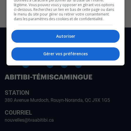
données à caractère personnel sur la base de l'intérêt
CULTURE ET NOTRE ÉCONOMIE
légitime. Vous pouvez vous y opposer en gérant vos options
ci-dessous. Recherchez un lien en bas de cette page ou dans
le menu du site pour gérer ou retirer votre consentement
dans les paramètres des cookies et de confidentialité.
Autoriser
Gérer vos préférences
STATION
380 Avenue Murdoch, Rouyn-Noranda, QC J9X 1G5
COURRIEL
nouvelles@tvaabitibi.ca