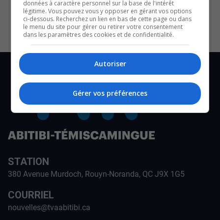
données à caractère personnel sur la base de l'intérêt
CULTURE ET NOTRE ÉCONOMIE
légitime. Vous pouvez vous y opposer en gérant vos options
ci-dessous. Recherchez un lien en bas de cette page ou dans
le menu du site pour gérer ou retirer votre consentement
dans les paramètres des cookies et de confidentialité.
Autoriser
Gérer vos préférences
STATION
380 Avenue Murdoch, Rouyn-Noranda, QC J9X 1G5
COURRIEL
nouvelles@tvaabitibi.ca