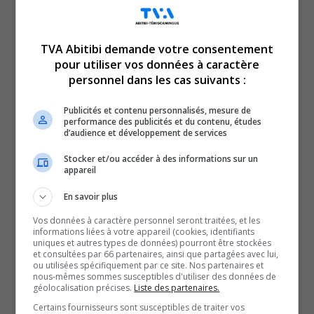
TVA Abitibi demande votre consentement
pour utiliser vos données à caractère
personnel dans les cas suivants :
En manchettes en ce vendredi 4 octobre 2024 :
Fin des audiences du BAPE pour le projet Horne 5 à
Publicités et contenu personnalisés, mesure de
performance des publicités et du contenu, études
Rouyn-Noranda.
d’audience et développement de services
Et
Stocker et/ou accéder à des informations sur un
Premiers matchs à domicile pour les Foreurs et les
appareil
Huskies.
En savoir plus
Vos données à caractère personnel seront traitées, et les
QUESTION DU JOUR
informations liées à votre appareil (cookies, identifiants
uniques et autres types de données) pourront être stockées
et consultées par 66 partenaires, ainsi que partagées avec lui,
Commentaires
ou utilisées spécifiquement par ce site. Nos partenaires et
nous-mêmes sommes susceptibles d'utiliser des données de
géolocalisation précises.
Liste des partenaires.
SOUTENIR NOS MÉDIAS, C’EST PROTÉGER NOTRE
Certains fournisseurs sont susceptibles de traiter vos