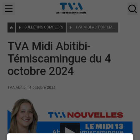
BULLETINS COMPLETS
TVA MIDI ABITIBI-TÉMISCAMINGUE DU 4 OCTOBRE 2024
TVA Midi Abitibi-
Témiscamingue du 4
octobre 2024
TVA Abitibi
|
4 octobre 2024