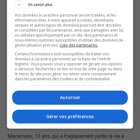
En pleine zone scolaire, une dame est passée
En savoir plus
tranquillement, en envoyant la main, même, mais elle
Vos données à caractère personnel seront traitées, et les
informations liées à votre appareil (cookies, identifiants
s’est fait pincer.
uniques et autres types de données) pourront être stockées
et consultées par 66 partenaires, ainsi que partagées avec lui,
Reste que c’est une infraction et que, pour la sécurité des
ou utilisées spécifiquement par ce site. Nos partenaires et
jeunes, il faut attendre le retrait des lumières rouges et
nous-mêmes sommes susceptibles d'utiliser des données de
géolocalisation précises.
Liste des partenaires.
du panneau « ARRÊT », mentionne la porte-parole de la
Certains fournisseurs sont susceptibles de traiter vos
Sûreté du Québec, Nancy Fournier.
données à caractère personnel sur la base de l'intérêt
légitime. Vous pouvez vous y opposer en gérant vos options
Le Groupe Autobus Maheux, qui dessert la majorité des
ci-dessous. Recherchez un lien en bas de cette page ou dans
le menu du site pour gérer ou retirer votre consentement
circuits d’autobus scolaires de la région, a lui aussi
dans les paramètres des cookies et de confidentialité.
demandé, une fois de plus, aux usagers de la route, de
faire preuve de prudence.
Autoriser
Le transporteur a d’ailleurs dévoilé, mercredi, en avant-
midi, deux nouvelles initiatives pour la sécurité des
Gérer vos préférences
passagers des autobus scolaires.
Le Ruban de Nathan, à la mémoire de Nathan
Macameau, 13 ans, qui a tragiquement perdu la vie à