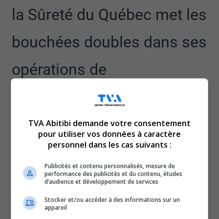
la Sûreté du Québec met les
bouchées doubles dans ses
opérations de
sensibilisation et de
sécurité.
TVA Abitibi demande votre consentement
pour utiliser vos données à caractère
personnel dans les cas suivants :
Mercredi matin, le but de la manoeuvre était
justement d’intercepter les automobilistes qui ne
Publicités et contenu personnalisés, mesure de
s’arrêtent pas quand les feux rouges et le panneau
performance des publicités et du contenu, études
d’audience et développement de services
d’arrêt sont en marche, explique la directrice de la
division Rouyn-Noranda et Transport Témis pour le
Stocker et/ou accéder à des informations sur un
appareil
Groupe Maheux, Joanie Desrochers.