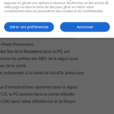
opposer en gérant vos options ci-dessous. Recherchez un lien en bas de
cette page ou dans le menu du site pour gérer ou retirer votre
aine session
consentement dans les paramètres des cookies et de confidentialité.
Gérer vos préférences
Autoriser
a une place centrale dans les discussions
St-Pierre Plamondon.
 des Îles-de-la-Madeleine pour le PQ, ont
 comme les préfets des MRC de la région pour
au de la santé.
ier, notamment à la harde de Val-d’Or, préoccupe
e d’infrastructures sportives dans la région.
125, le PQ domine dans le comté d’Abitibi-
a CAQ dans celles d’Abitibi-Est et de Rouyn-