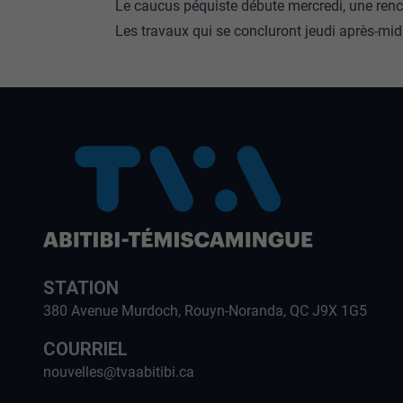
Le caucus péquiste débute mercredi, une renco
Les travaux qui se concluront jeudi après-mid
STATION
380 Avenue Murdoch, Rouyn-Noranda, QC J9X 1G5
COURRIEL
nouvelles@tvaabitibi.ca