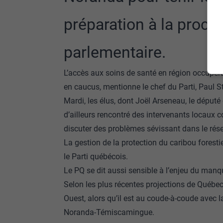
préparation à la proch
parlementaire.
L’accès aux soins de santé en région occuper
en caucus, mentionne le chef du Parti, Paul 
Mardi, les élus, dont Joël Arseneau, le député
d’ailleurs rencontré des intervenants locaux
discuter des problèmes sévissant dans le rése
La gestion de la protection du caribou forest
le Parti québécois.
Le PQ se dit aussi sensible à l’enjeu du manqu
Selon les plus récentes projections de Québec
Ouest, alors qu’il est au coude-à-coude avec l
Noranda-Témiscamingue.