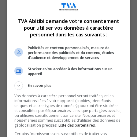
légumes à vendre et les
TVA Abitibi demande votre consentement
paiements.
pour utiliser vos données à caractère
personnel dans les cas suivants :
Depuis trois ans, les propriétaires, David Cyr et Marie-Ève
Goulet-Tessier, vivent les retombées positives du libre-
Publicités et contenu personnalisés, mesure de
performance des publicités et du contenu, études
service.
d’audience et développement de services
La seule règle pour les clients de la ferme Cyr : venir tant
Stocker et/ou accéder à des informations sur un
qu’il fait encore clair.
appareil
Chaque matin, les propriétaires indiquent ce qui est
En savoir plus
disponible sur les tableaux d’affichage, puis tout le
Vos données à caractère personnel seront traitées, et les
monde peut passer ramasser les produits disponibles
informations liées à votre appareil (cookies, identifiants
uniques et autres types de données) pourront être stockées
dans les frigos, ensuite, il suffit de payer comptant ou
et consultées par 66 partenaires, ainsi que partagées avec lui,
par virement Interact.
ou utilisées spécifiquement par ce site. Nos partenaires et
nous-mêmes sommes susceptibles d'utiliser des données de
Il y a même du change de disponible sur place.
géolocalisation précises.
Liste des partenaires.
Ce concept favorise la clientèle de proximité.
Certains fournisseurs sont susceptibles de traiter vos