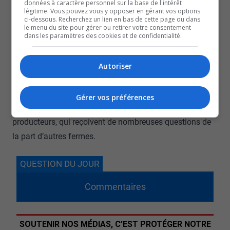
données à caractère personnel sur la base de l'intérêt
Après avoir ouvert le frigo pour la première fois, la
légitime. Vous pouvez vous y opposer en gérant vos options
ci-dessous. Recherchez un lien en bas de cette page ou dans
majorité des gens reviennent régulièrement, selon David
le menu du site pour gérer ou retirer votre consentement
Cyr.
dans les paramètres des cookies et de confidentialité.
Dans ce système basé sur la confiance, le couple n’a
jamais constaté de vol.
Autoriser
Pour l’instant, seulement une poignée de fermes font du
libre-service en région.
Gérer vos préférences
Mais c’est appelé à grandir en popularité, croient les
producteurs, qui reçoivent de nombreuses questions de
la part d’autres fermes.
QUESTION DU JOUR
Commentaires
SOUTENIR NOS MÉDIAS, C’EST PROTÉGER NOTRE