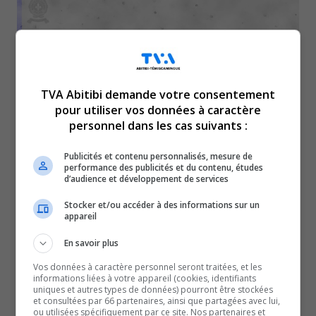
La Sûreté du Québec
TVA Abitibi demande votre consentement
confirme qu’Alexandre
pour utiliser vos données à caractère
personnel dans les cas suivants :
Darby a été retrouvé sain et
Publicités et contenu personnalisés, mesure de
performance des publicités et du contenu, études
d’audience et développement de services
sauf.
Stocker et/ou accéder à des informations sur un
appareil
On rappelle que le jeune homme de 16 ans, de Saint-
Félix-de-Dalquier, avait été vu pour la dernière fois,
En savoir plus
samedi dernier, le 13 juillet, dans le secteur de sa
Vos données à caractère personnel seront traitées, et les
municipalité.
informations liées à votre appareil (cookies, identifiants
uniques et autres types de données) pourront être stockées
et consultées par 66 partenaires, ainsi que partagées avec lui,
ou utilisées spécifiquement par ce site. Nos partenaires et
QUESTION DU JOUR