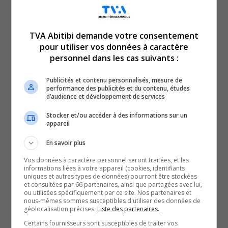
TVA Abitibi demande votre consentement
pour utiliser vos données à caractère
personnel dans les cas suivants :
En manchettes en ce jeudi 20 juin 2024 :
Deux mille clients toujours sans électricité dans la
Publicités et contenu personnalisés, mesure de
performance des publicités et du contenu, études
région.
d’audience et développement de services
Et
Stocker et/ou accéder à des informations sur un
La MRC de Témiscamingue veut assurer du bois aux
appareil
usines de son territoire.
En savoir plus
Vos données à caractère personnel seront traitées, et les
QUESTION DU JOUR
informations liées à votre appareil (cookies, identifiants
uniques et autres types de données) pourront être stockées
et consultées par 66 partenaires, ainsi que partagées avec lui,
Commentaires
ou utilisées spécifiquement par ce site. Nos partenaires et
nous-mêmes sommes susceptibles d'utiliser des données de
géolocalisation précises.
Liste des partenaires.
SOUTENIR NOS MÉDIAS, C’EST PROTÉGER NOTRE
Certains fournisseurs sont susceptibles de traiter vos