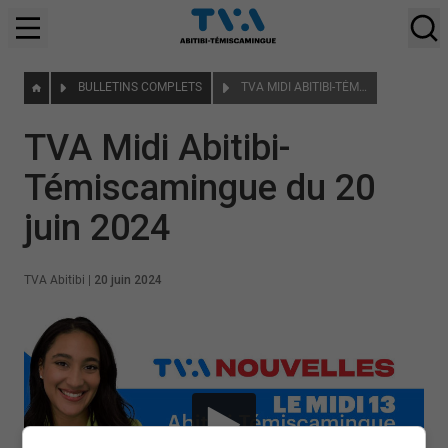
BULLETINS COMPLETS
TVA MIDI ABITIBI-TÉMISCAMINGUE DU 20 JUIN 2024
TVA Midi Abitibi-
Témiscamingue du 20
juin 2024
TVA Abitibi
|
20 juin 2024