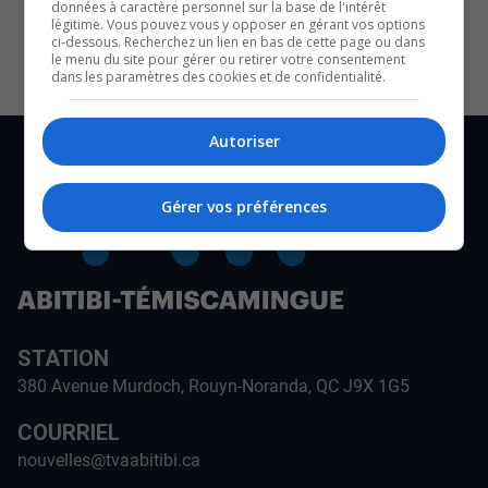
données à caractère personnel sur la base de l'intérêt
CULTURE ET NOTRE ÉCONOMIE
légitime. Vous pouvez vous y opposer en gérant vos options
ci-dessous. Recherchez un lien en bas de cette page ou dans
le menu du site pour gérer ou retirer votre consentement
dans les paramètres des cookies et de confidentialité.
Autoriser
Gérer vos préférences
STATION
380 Avenue Murdoch, Rouyn-Noranda, QC J9X 1G5
COURRIEL
nouvelles@tvaabitibi.ca