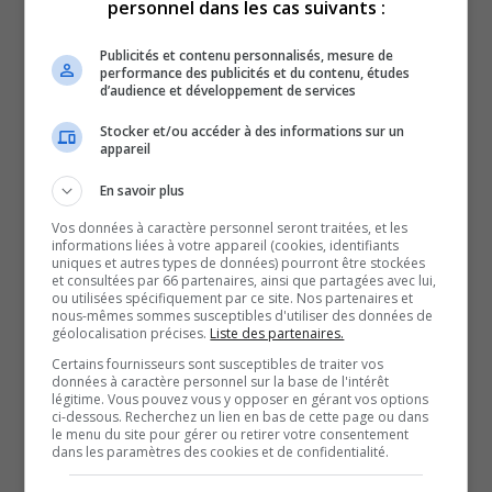
déchets nucléaires à Chalk
personnel dans les cas suivants :
Publicités et contenu personnalisés, mesure de
River.
performance des publicités et du contenu, études
d’audience et développement de services
Un bulletin du laboratoire nucléaire canadien datant du
Stocker et/ou accéder à des informations sur un
appareil
24 avril dernier fait mention d’une non-conformité d’un
échantillonnage des effluents de l’usine sanitaire de
En savoir plus
traitement des eaux usées classique des Laboratoires de
Vos données à caractère personnel seront traitées, et les
Chalk River.
informations liées à votre appareil (cookies, identifiants
uniques et autres types de données) pourront être stockées
En ce sens, la nation interpelle la Commission
et consultées par 66 partenaires, ainsi que partagées avec lui,
ou utilisées spécifiquement par ce site. Nos partenaires et
canadienne de sûreté nucléaire et le ministre Steven
nous-mêmes sommes susceptibles d'utiliser des données de
géolocalisation précises.
Liste des partenaires.
Guilbeault sur l’urgence du dossier.
Certains fournisseurs sont susceptibles de traiter vos
Kebaowek rappelle les impacts possibles que pourraient
données à caractère personnel sur la base de l'intérêt
avoir les installations sur le bassin versant de la rivière
légitime. Vous pouvez vous y opposer en gérant vos options
ci-dessous. Recherchez un lien en bas de cette page ou dans
des Outaouais et recommande donc qu’une enquête
le menu du site pour gérer ou retirer votre consentement
dans les paramètres des cookies et de confidentialité.
approfondie soit réalisée sur des mesures de conformité.
Elle exige aussi une transparence et reddition de