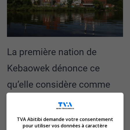
La première nation de
Kebaowek dénonce ce
qu’elle considère comme
une non-conformité dans le
dossier de la gestion des
TVA Abitibi demande votre consentement
pour utiliser vos données à caractère