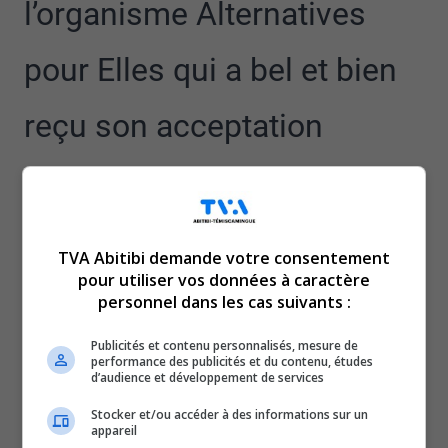
l’organisme Alternatives
pour Elles qui a bel et bien
reçu son acceptation
officielle de la Société
d’habitation du Québec,
TVA Abitibi demande votre consentement
pour utiliser vos données à caractère
vendredi, en fin d’après-
personnel dans les cas suivants :
midi.
Publicités et contenu personnalisés, mesure de
performance des publicités et du contenu, études
d’audience et développement de services
Rappelons que l’organisme a fait beaucoup de
Stocker et/ou accéder à des informations sur un
démarches et de sensibilisation dans les dernières
appareil
semaines pour continuer le projet de la maison