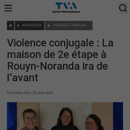
NOUVELLES
VIOLENCE CONJUGALE : LA MAISON DE 2E ÉTAPE À ROUYN-NORANDA IRA DE L’AVANT
Violence conjugale : La
maison de 2e étape à
Rouyn-Noranda ira de
l’avant
Kimberley Hall
|
23 avril 2024