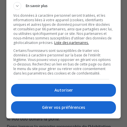
En savoir plus
d’hébergement de Rouyn-Noranda.
Selon la gestionnaire, Raphaëlle Proulx, en bout de ligne,
Vos données à caractère personnel seront traitées, et les
informations liées à votre appareil (cookies, identifiants
ce qui a réellement permis de faire diminuer
uniques et autres types de données) pourront être stockées
et consultées par 66 partenaires, ainsi que partagées avec lui,
considérablement les coûts de construction est d’avoir
ou utilisées spécifiquement par ce site. Nos partenaires et
nous-mêmes sommes susceptibles d'utiliser des données de
trouvé un lieu différent pour l’un des logements.
géolocalisation précises.
Liste des partenaires.
D’ailleurs, le projet de maison d’hébergement pour les
Certains fournisseurs sont susceptibles de traiter vos
femmes victimes de violence conjugale est le fruit de
données à caractère personnel sur la base de l'intérêt
légitime. Vous pouvez vous y opposer en gérant vos options
deux ans de travail.
ci-dessous. Recherchez un lien en bas de cette page ou dans
le menu du site pour gérer ou retirer votre consentement
Raphaëlle Proulx de l’organisme Alternative pour Elles
dans les paramètres des cookies et de confidentialité.
mentionne que beaucoup de démarches ont été faites
pour élaborer le budget, ainsi que les plans pour les
Autoriser
chambres.
L’objectif était que ces chambres soient le plus
Gérer vos préférences
sécuritaires possible, d’où a été calculé initialement
le 900 000 dollars la porte.
Donc lorsque la ministre responsable de l’Habitation,