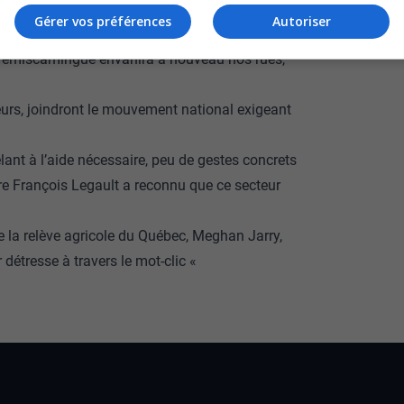
Gérer vos préférences
Autoriser
oir manifesté dans les rues de Rouyn-Noranda,
bi-Témiscamingue envahira à nouveau nos rues,
eurs, joindront le mouvement national exigeant
ant à l’aide nécessaire, peu de gestes concrets
tre François Legault a reconnu que ce secteur
e la relève agricole du Québec, Meghan Jarry,
r détresse à travers le mot-clic «