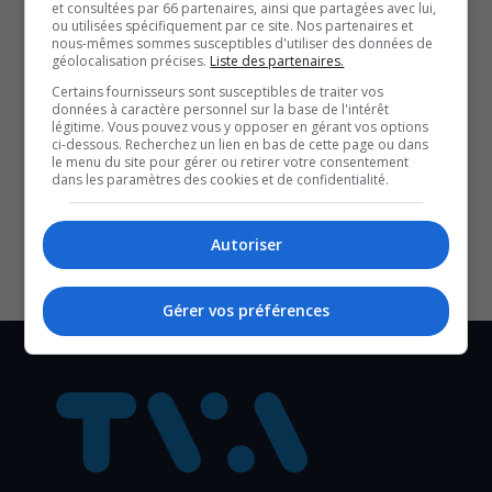
et consultées par 66 partenaires, ainsi que partagées avec lui,
ou utilisées spécifiquement par ce site. Nos partenaires et
nous-mêmes sommes susceptibles d'utiliser des données de
géolocalisation précises.
Liste des partenaires.
QUESTION DU JOUR
Certains fournisseurs sont susceptibles de traiter vos
données à caractère personnel sur la base de l'intérêt
Commentaires
légitime. Vous pouvez vous y opposer en gérant vos options
ci-dessous. Recherchez un lien en bas de cette page ou dans
le menu du site pour gérer ou retirer votre consentement
dans les paramètres des cookies et de confidentialité.
SOUTENIR NOS MÉDIAS, C’EST PROTÉGER NOTRE
CULTURE ET NOTRE ÉCONOMIE
Autoriser
Gérer vos préférences