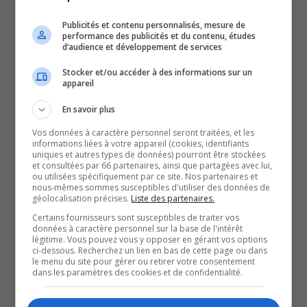
l’impasse avec la Société
Publicités et contenu personnalisés, mesure de
performance des publicités et du contenu, études
d’habitation du Québec
d’audience et développement de services
Stocker et/ou accéder à des informations sur un
pourrait être dénouée très
appareil
En savoir plus
prochainement, selon
Vos données à caractère personnel seront traitées, et les
informations liées à votre appareil (cookies, identifiants
uniques et autres types de données) pourront être stockées
Alternative pour Elles, qui
et consultées par 66 partenaires, ainsi que partagées avec lui,
ou utilisées spécifiquement par ce site. Nos partenaires et
nous-mêmes sommes susceptibles d'utiliser des données de
chapeaute le projet.
géolocalisation précises.
Liste des partenaires.
Certains fournisseurs sont susceptibles de traiter vos
L’ajout d’un appartement dans le futur immeuble pourrait
données à caractère personnel sur la base de l'intérêt
légitime. Vous pouvez vous y opposer en gérant vos options
permettre de diminuer le coût par porte du projet.
ci-dessous. Recherchez un lien en bas de cette page ou dans
le menu du site pour gérer ou retirer votre consentement
Rappelons que, dernièrement, la ministre responsable de
dans les paramètres des cookies et de confidentialité.
l’Habitation jugeait que le projet de Rouyn-Noranda, avec
des coûts estimés à 900 000 dollars la porte, était