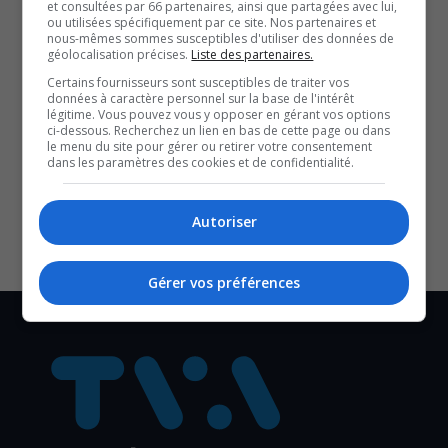
et consultées par 66 partenaires, ainsi que partagées avec lui,
ou utilisées spécifiquement par ce site. Nos partenaires et
nous-mêmes sommes susceptibles d'utiliser des données de
géolocalisation précises.
Liste des partenaires.
QUESTION DU JOUR
Certains fournisseurs sont susceptibles de traiter vos
données à caractère personnel sur la base de l'intérêt
Commentaires
légitime. Vous pouvez vous y opposer en gérant vos options
ci-dessous. Recherchez un lien en bas de cette page ou dans
le menu du site pour gérer ou retirer votre consentement
dans les paramètres des cookies et de confidentialité.
SOUTENIR NOS MÉDIAS, C’EST PROTÉGER NOTRE
CULTURE ET NOTRE ÉCONOMIE
Autoriser
Gérer vos préférences