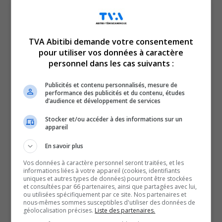
nos forêts de demain.
C’est du moins le constat que fait le Forestier en chef du
TVA Abitibi demande votre consentement
Québec, Louis Pelletier.
pour utiliser vos données à caractère
personnel dans les cas suivants :
Avec les feux de forêt qui ont été largement destructeurs
à l’été 2023, le Forestier en chef estime qu’il est
Publicités et contenu personnalisés, mesure de
primordial de revoir l’aménagement des forêts pour
performance des publicités et du contenu, études
d’audience et développement de services
assurer leur pérennité.
La sylviculture, donc la gestion mise en valeur des forêts,
Stocker et/ou accéder à des informations sur un
appareil
ainsi que l’aménagement de feuillus seraient, selon lui,
de réelles pistes de solutions.
En savoir plus
C’est devant plusieurs acteurs du secteur forestier de
Vos données à caractère personnel seront traitées, et les
informations liées à votre appareil (cookies, identifiants
Senneterre et des environs que Louis Pelletier
uniques et autres types de données) pourront être stockées
et consultées par 66 partenaires, ainsi que partagées avec lui,
a présenté les constats d’un projet pilote qu’il a mené au
ou utilisées spécifiquement par ce site. Nos partenaires et
Saguenay-Lac-Saint-Jean.
nous-mêmes sommes susceptibles d'utiliser des données de
géolocalisation précises.
Liste des partenaires.
Une rencontre qui était fort attendue dans la région,