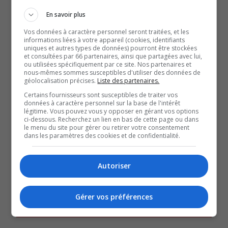
de la part de Katy Vachon.
En savoir plus
Vos données à caractère personnel seront traitées, et les
La Rouynorandienne a interprété, hier, la chanson « La
informations liées à votre appareil (cookies, identifiants
uniques et autres types de données) pourront être stockées
neige au Sahara » d’Anggun et a remporté la bataille
et consultées par 66 partenaires, ainsi que partagées avec lui,
face à sa rivale, Sara-Ève Proulx.
ou utilisées spécifiquement par ce site. Nos partenaires et
nous-mêmes sommes susceptibles d'utiliser des données de
Un beau moment de fierté pour la chanteuse, qui s’est
géolocalisation précises.
Liste des partenaires.
confiée sur son expérience à notre chroniqueuse
Certains fournisseurs sont susceptibles de traiter vos
données à caractère personnel sur la base de l'intérêt
culturelle, Stéphanie Dubuc.
légitime. Vous pouvez vous y opposer en gérant vos options
ci-dessous. Recherchez un lien en bas de cette page ou dans
le menu du site pour gérer ou retirer votre consentement
QUESTION DU JOUR
dans les paramètres des cookies et de confidentialité.
Commentaires
Autoriser
SOUTENIR NOS MÉDIAS, C’EST PROTÉGER NOTRE
Gérer vos préférences
CULTURE ET NOTRE ÉCONOMIE