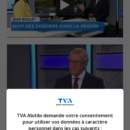
De passage dans nos
TVA Abitibi demande votre consentement
pour utiliser vos données à caractère
personnel dans les cas suivants :