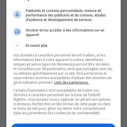
studios, le ministre
Publicités et contenu personnalisés, mesure de
performance des publicités et du contenu, études
responsable de la région de
d’audience et développement de services
Stocker et/ou accéder à des informations sur un
l’Abitibi-Témiscamingue,
appareil
En savoir plus
Jean Boulet, a commenté
Vos données à caractère personnel seront traitées, et les
informations liées à votre appareil (cookies, identifiants
uniques et autres types de données) pourront être stockées
ses nombreux rôles au sein
et consultées par 66 partenaires, ainsi que partagées avec lui,
ou utilisées spécifiquement par ce site. Nos partenaires et
nous-mêmes sommes susceptibles d'utiliser des données de
du cabinet des ministres du
géolocalisation précises.
Liste des partenaires.
Certains fournisseurs sont susceptibles de traiter vos
données à caractère personnel sur la base de l'intérêt
gouvernement Legault.
légitime. Vous pouvez vous y opposer en gérant vos options
ci-dessous. Recherchez un lien en bas de cette page ou dans
le menu du site pour gérer ou retirer votre consentement
Il a également réagi à la question du financement du
dans les paramètres des cookies et de confidentialité.
gouvernement à la Fonderie Horne et sur l’arrêt des
chirurgies vasculaires à l’hôpital d’Amos.