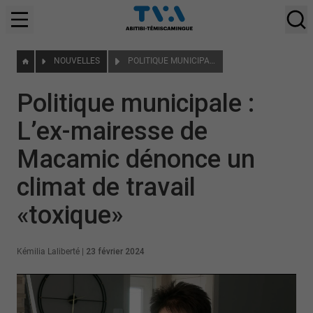
NOUVELLES
POLITIQUE MUNICIPALE : L’EX-MAIRESSE DE MACAMIC DÉNONCE UN CLIMAT DE TRAVAIL «TOXIQUE»
Politique municipale :
L’ex-mairesse de
Macamic dénonce un
climat de travail
«toxique»
Kémilia Laliberté
|
23 février 2024