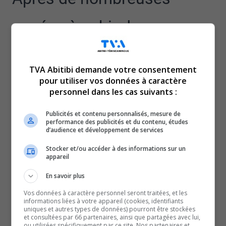
années à subir de
l’intimidation et du
TVA Abitibi demande votre consentement
harcèlement au travail, l’ex-
pour utiliser vos données à caractère
personnel dans les cas suivants :
mairesse de Macamic, Lina
Publicités et contenu personnalisés, mesure de
performance des publicités et du contenu, études
d’audience et développement de services
Lafrenière, en a eu assez.
Stocker et/ou accéder à des informations sur un
appareil
Elle n’était pas la seule à devoir faire face à un climat
toxique, puisque la conseillère municipale Laurie Soûlard
En savoir plus
a elle aussi décidé de mettre une croix sur sa carrière
Vos données à caractère personnel seront traitées, et les
informations liées à votre appareil (cookies, identifiants
politique.
uniques et autres types de données) pourront être stockées
À Val-d’Or et à Rouyn-Noranda, l’ambiance au sein du
et consultées par 66 partenaires, ainsi que partagées avec lui,
ou utilisées spécifiquement par ce site. Nos partenaires et