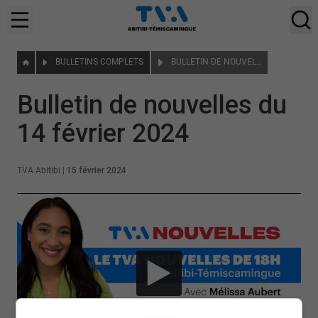
BULLETINS COMPLETS
BULLETIN DE NOUVELLES DU 14 FÉVRIER 2024
Bulletin de nouvelles du
14 février 2024
TVA Abitibi
|
15 février 2024