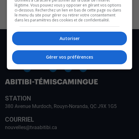
données à caractère personnel sur la base de l'intérêt
CULTURE ET NOTRE ÉCONOMIE
légitime. Vous pouvez vous y opposer en gérant vos options
ci-dessous. Recherchez un lien en bas de cette page ou dans
le menu du site pour gérer ou retirer votre consentement
dans les paramètres des cookies et de confidentialité.
Autoriser
Gérer vos préférences
STATION
380 Avenue Murdoch, Rouyn-Noranda, QC J9X 1G5
COURRIEL
nouvelles@tvaabitibi.ca