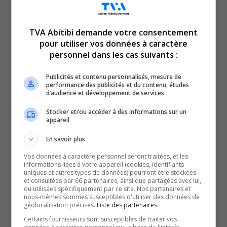
TVA Abitibi demande votre consentement
pour utiliser vos données à caractère
Voici l’actualité de l’Abitibi-Témiscamingue.
personnel dans les cas suivants :
Le TVA 12 h 13 et le TVA 17 h 58 sont des rendez-vous
incontournables pour connaître tout de l’actualité
Publicités et contenu personnalisés, mesure de
performance des publicités et du contenu, études
régionale. Avec un bulletin de 12 minutes sur l’heure du
d’audience et développement de services
lunch et un de 28 minutes en soirée, comptez sur nous
Stocker et/ou accéder à des informations sur un
pour faire un tour d’horizon complet de ce qui a marqué
appareil
la région!
En savoir plus
QUESTION DU JOUR
Vos données à caractère personnel seront traitées, et les
informations liées à votre appareil (cookies, identifiants
uniques et autres types de données) pourront être stockées
Commentaires
et consultées par 66 partenaires, ainsi que partagées avec lui,
ou utilisées spécifiquement par ce site. Nos partenaires et
nous-mêmes sommes susceptibles d'utiliser des données de
géolocalisation précises.
Liste des partenaires.
SOUTENIR NOS MÉDIAS, C’EST PROTÉGER NOTRE
Certains fournisseurs sont susceptibles de traiter vos