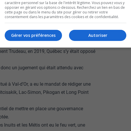
caractère personnel sur la base de l'intérêt légitime. Vous pouvez vous y
opposer en gérant vos options ci-dessous. Recherchez un lien en bas de
toire.
cette page ou dans le menu du site pour gérer ou retirer votre
consentement dans les paramètres des cookies et de confidentialité.
auté de Lac-Simon, et Regis Penosway, le
ur de victoire en termes d’autonomie
Gérer vos préférences
Autoriser
ement Trudeau, en 2019, Québec s’y était opposé
t donc un jugement qui était attendu avec
tué à Val-d’Or, a eu le mandat de rédiger une
cisakik, Lac-Simon, Pikogan et Long Point
sentiel de mettre en place une gouvernance
ptée.
 Inuits et les Métis ont eu le feu vert, une