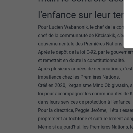
l’enfance sur leur terri
Pour Lucien Wabanonik, le chef de la commun
chef de la communauté de Kitcisakik, c’est jo
gouvernementale des Premières Nations.
Après le dépôt de la loi C-92, par le gouvern
et remettait en doute la constitutionnalité.
Après plusieurs années de négociations, c’es
impatience chez les Premières Nations.
Créé en 2020, l’organisme Mino Obigiwasin, si
loi pour accompagner les communautés de Kit
dans leurs services de protection à l’enfance.
Pour la directrice, Peggie Jerôme, il était es
proprement autochtone et culturellement ada
Même si aujourd’hui, les Premières Nations, les