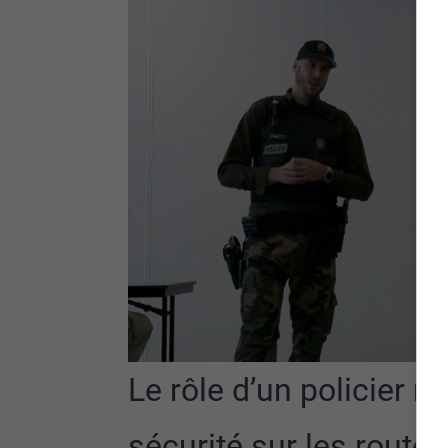
Le rôle d’un policier n
sécurité sur les routes