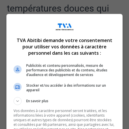
températures douces qui
persistent cette semaine.
Actuellement, c’est l’entretien des patinoires extérieures
TVA Abitibi demande votre consentement
qui est le plus difficile.
pour utiliser vos données à caractère
personnel dans les cas suivants :
Les Villes de Rouyn-Noranda et Val-d’Or doivent fermer
l’accès jusqu’à nouvel ordre, mentionnent Olivier
Publicités et contenu personnalisés, mesure de
Thibodeau, le chef des parcs et équipements pour
performance des publicités et du contenu, études
d’audience et développement de services
Rouyn-Noranda et Nathalie Perreault, la régisseuse de la
Forêt récréative de Val-d’Or.
Stocker et/ou accéder à des informations sur un
appareil
La Ville de Rouyn-Noranda a également annoncé la
fermeture de ses aires de glissades jusqu’à ce que les
En savoir plus
conditions s’améliorent.
Vos données à caractère personnel seront traitées, et les
informations liées à votre appareil (cookies, identifiants
Au niveau du ski de fond, les conditions ne sont pas
uniques et autres types de données) pourront être stockées
et consultées par 66 partenaires, ainsi que partagées avec lui,
optimales non plus, étant donné le manque de neige,