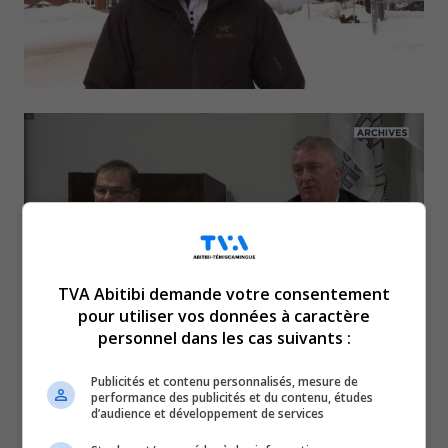
TVA Abitibi demande votre consentement
pour utiliser vos données à caractère
personnel dans les cas suivants :
Jaclin Bégin est réélu à titre
Publicités et contenu personnalisés, mesure de
performance des publicités et du contenu, études
de préfet de la MRC
d’audience et développement de services