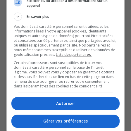
Stocker et/ou accéder à des informations sur un
appareil
d’Abitibi-Ouest.
En savoir plus
C’est hier que les membres du conseil de la MRC ont
Vos données à caractère personnel seront traitées, et les
réélu monsieur Bégin à titre de préfet lors de la séance
informations liées à votre appareil (cookies, identifiants
uniques et autres types de données) pourront être stockées
ordinaire du conseil de la MRC.
et consultées par 66 partenaires, ainsi que partagées avec lui,
C’est donc un sixième mandat de deux ans pour Jaclin
ou utilisées spécifiquement par ce site. Nos partenaires et
nous-mêmes sommes susceptibles d'utiliser des données de
Bégin qui est aussi maire de Sainte-Germaine-Boulé.
géolocalisation précises.
Liste des partenaires.
Ce dernier se dit très reconnaissant et souhaite
Certains fournisseurs sont susceptibles de traiter vos
données à caractère personnel sur la base de l'intérêt
poursuivre ses efforts dans plusieurs dossiers,
légitime. Vous pouvez vous y opposer en gérant vos options
ci-dessous. Recherchez un lien en bas de cette page ou dans
notamment l’attractivité de la MRC et l’immigration.
le menu du site pour gérer ou retirer votre consentement
dans les paramètres des cookies et de confidentialité.
QUESTION DU JOUR
Autoriser
Commentaires
Gérer vos préférences
SOUTENIR NOS MÉDIAS, C’EST PROTÉGER NOTRE