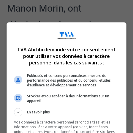
Manon Morin, ont
démissionné pour des
raisons personnelles et
TVA Abitibi demande votre consentement
familiales, selon Alain
pour utiliser vos données à caractère
personnel dans les cas suivants :
Letarte, directeur général
Publicités et contenu personnalisés, mesure de
performance des publicités et du contenu, études
d’audience et développement de services
par intérim à la Ville de
Stocker et/ou accéder à des informations sur un
appareil
Macamic.
En savoir plus
Pour l’instant, le conseiller Ghislain Brunet est en poste
Vos données à caractère personnel seront traitées, et les
informations liées à votre appareil (cookies, identifiants
comme maire suppléant.
uniques et autres types de données) pourront être stockées