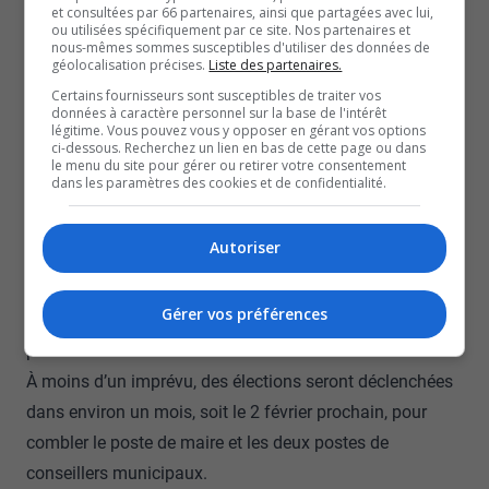
et consultées par 66 partenaires, ainsi que partagées avec lui,
Selon Alain Letarte, la démission de l’ancienne mairesse
ou utilisées spécifiquement par ce site. Nos partenaires et
a engendré quelques ajustements, mais assure qu’il y a
nous-mêmes sommes susceptibles d'utiliser des données de
géolocalisation précises.
Liste des partenaires.
assez d’employés pour continuer à opérer.
Certains fournisseurs sont susceptibles de traiter vos
Le directeur général par intérim est confiant d’avoir des
données à caractère personnel sur la base de l'intérêt
légitime. Vous pouvez vous y opposer en gérant vos options
candidats compétents durant les élections.
ci-dessous. Recherchez un lien en bas de cette page ou dans
le menu du site pour gérer ou retirer votre consentement
De plus, les dossiers importants ne seront pas délaissés.
dans les paramètres des cookies et de confidentialité.
De son côté, l’ancienne mairesse, Lina Lafrenière, croit
également que l’équipe va pouvoir remonter la pente
Autoriser
malgré les défis.
Même avec le manque de personnel important, madame
Gérer vos préférences
Lafrenière ne compte pas se représenter pour les
prochaines élections.
À moins d’un imprévu, des élections seront déclenchées
dans environ un mois, soit le 2 février prochain, pour
combler le poste de maire et les deux postes de
conseillers municipaux.