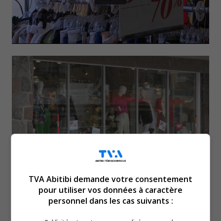
Des soldes pouvant aller
TVA Abitibi demande votre consentement
pour utiliser vos données à caractère
personnel dans les cas suivants :
jusqu’à 50 %, voilà ce qu’on