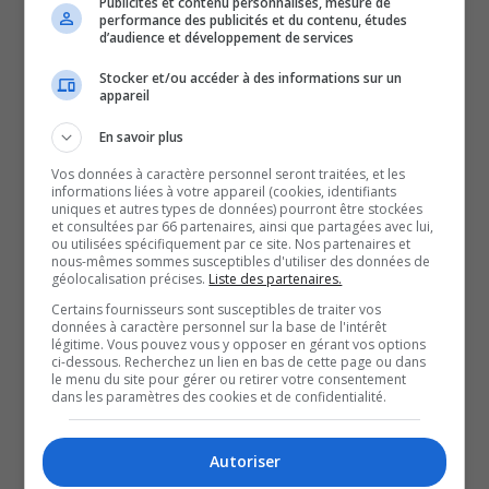
Publicités et contenu personnalisés, mesure de
retrouve dans les vitrines
performance des publicités et du contenu, études
d’audience et développement de services
Stocker et/ou accéder à des informations sur un
des différentes boutiques
appareil
En savoir plus
de la région.
Vos données à caractère personnel seront traitées, et les
informations liées à votre appareil (cookies, identifiants
Et malgré les inquiétudes liées à l’inflation, les
uniques et autres types de données) pourront être stockées
et consultées par 66 partenaires, ainsi que partagées avec lui,
consommateurs semblent avoir été au rendez-vous
ou utilisées spécifiquement par ce site. Nos partenaires et
encore une fois cette année durant la période des Fêtes.
nous-mêmes sommes susceptibles d'utiliser des données de
géolocalisation précises.
Liste des partenaires.
Mais dans d’autres boutiques, l’achalandage semble
Certains fournisseurs sont susceptibles de traiter vos
avoir diminué, notamment en raison de différents
données à caractère personnel sur la base de l'intérêt
légitime. Vous pouvez vous y opposer en gérant vos options
chamboulements qui se sont déroulés avant Noël.
ci-dessous. Recherchez un lien en bas de cette page ou dans
le menu du site pour gérer ou retirer votre consentement
Alors que pour certains c’est la chasse aux rabais, pour
dans les paramètres des cookies et de confidentialité.
d’autres, c’est le moment d’économiser après une
période qui fait souvent mal au portefeuille.
Autoriser