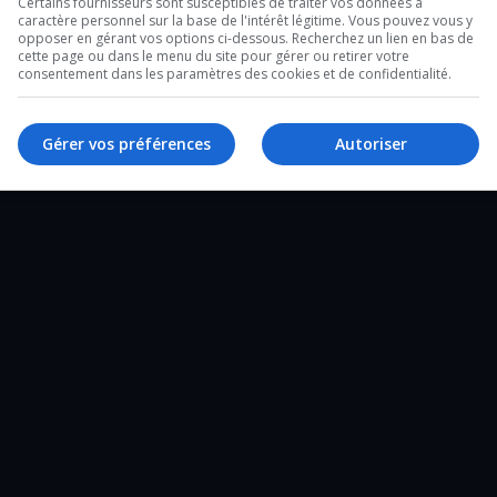
Certains fournisseurs sont susceptibles de traiter vos données à
caractère personnel sur la base de l'intérêt légitime. Vous pouvez vous y
2 minutes sur l’heure du lunch et un de 28
opposer en gérant vos options ci-dessous. Recherchez un lien en bas de
cette page ou dans le menu du site pour gérer ou retirer votre
e un tour d’horizon complet de ce qui a
consentement dans les paramètres des cookies et de confidentialité.
Gérer vos préférences
Autoriser