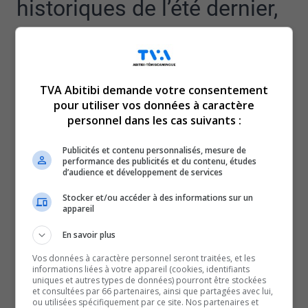
historiques de l’été dernier,
le Forestier en chef
recommande notamment la
TVA Abitibi demande votre consentement
pour utiliser vos données à caractère
diminution des possibilités
personnel dans les cas suivants :
Publicités et contenu personnalisés, mesure de
forestières,
performance des publicités et du contenu, études
d’audience et développement de services
particulièrement en Abitibi-
Stocker et/ou accéder à des informations sur un
appareil
Témiscamingue et dans le
En savoir plus
Vos données à caractère personnel seront traitées, et les
informations liées à votre appareil (cookies, identifiants
Nord-du-Québec.
uniques et autres types de données) pourront être stockées
et consultées par 66 partenaires, ainsi que partagées avec lui,
ou utilisées spécifiquement par ce site. Nos partenaires et
Une recommandation qui n’est pas surprenante, selon