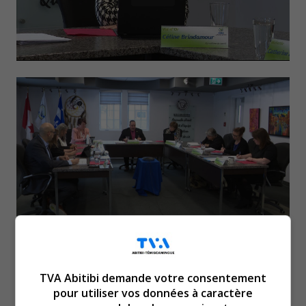
C’était jour d’élection à la
TVA Abitibi demande votre consentement
MRC de la Vallée-de-l’Or.
pour utiliser vos données à caractère