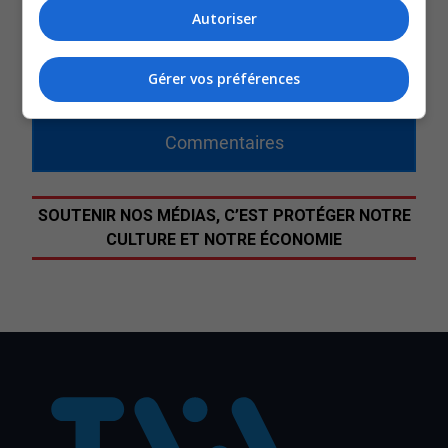
fonction dès le 1er janvier 2024.
Autoriser
Martin Ferron, de son côté, sera préfet suppléant.
Gérer vos préférences
QUESTION DU JOUR
Commentaires
SOUTENIR NOS MÉDIAS, C’EST PROTÉGER NOTRE
CULTURE ET NOTRE ÉCONOMIE