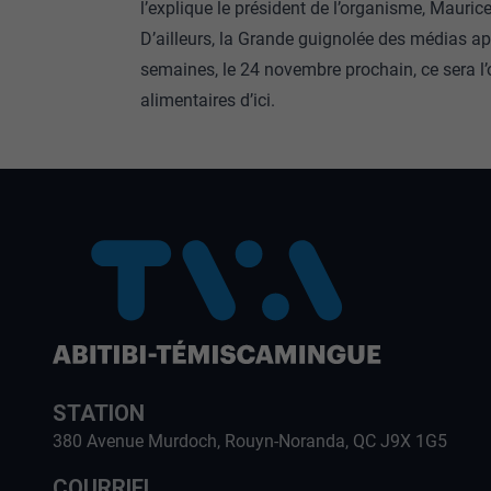
l’explique le président de l’organisme, Maurice
D’ailleurs, la Grande guignolée des médias a
semaines, le 24 novembre prochain, ce sera l
alimentaires d’ici.
STATION
380 Avenue Murdoch, Rouyn-Noranda, QC J9X 1G5
COURRIEL