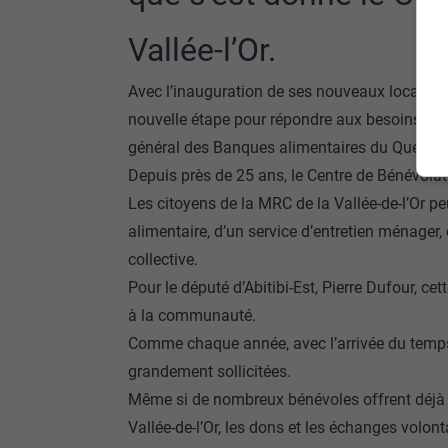
Vallée-l’Or.
Avec l’inauguration de ses nouveaux locaux,
nouvelle étape pour répondre aux besoins de
général des Banques alimentaires du Québec
Depuis près de 25 ans, le Centre de Bénévolat
Les citoyens de la MRC de la Vallée-de-l’Or pe
alimentaire, d’un service d’entretien ménager, 
collective.
Pour le député d’Abitibi-Est, Pierre Dufour, cet
à la communauté.
Comme chaque année, avec l’arrivée du temps 
grandement sollicitées.
Même si de nombreux bénévoles offrent déjà 
Vallée-de-l’Or, les dons et les échanges volo