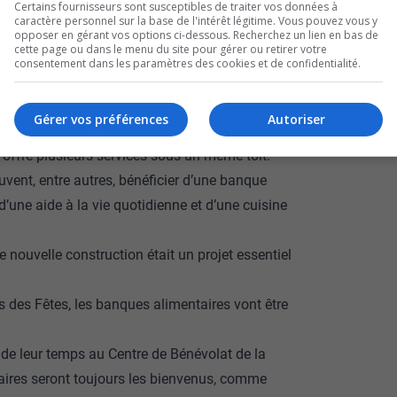
Certains fournisseurs sont susceptibles de traiter vos données à
caractère personnel sur la base de l'intérêt légitime. Vous pouvez vous y
opposer en gérant vos options ci-dessous. Recherchez un lien en bas de
cette page ou dans le menu du site pour gérer ou retirer votre
consentement dans les paramètres des cookies et de confidentialité.
 l’organisme communautaire a franchi une
 la communauté, comme l’explique le directeur
Gérer vos préférences
Autoriser
, Martin Munger.
 offre plusieurs services sous un même toit.
uvent, entre autres, bénéficier d’une banque
d’une aide à la vie quotidienne et d’une cuisine
te nouvelle construction était un projet essentiel
des Fêtes, les banques alimentaires vont être
de leur temps au Centre de Bénévolat de la
ntaires seront toujours les bienvenus, comme