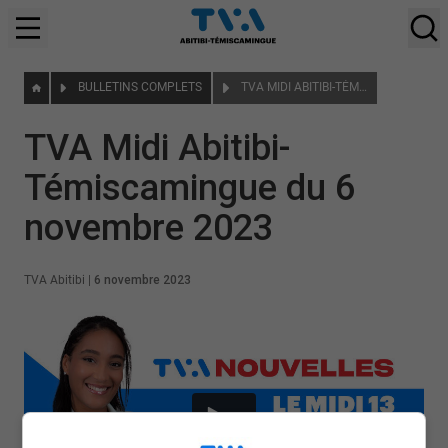
BULLETINS COMPLETS
TVA MIDI ABITIBI-TÉMISCAMINGUE DU 6 NOVEMBRE 2023
TVA Midi Abitibi-
Témiscamingue du 6
novembre 2023
TVA Abitibi
|
6 novembre 2023