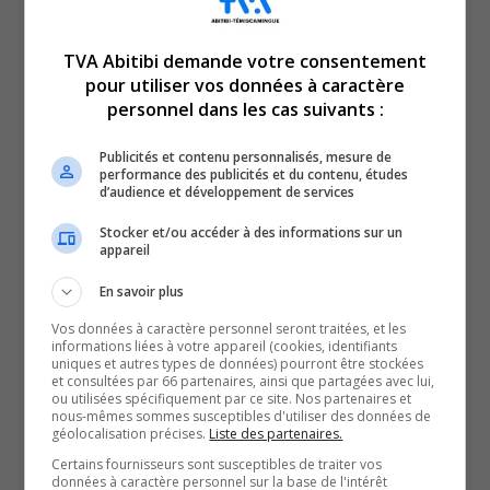
TVA Abitibi demande votre consentement
pour utiliser vos données à caractère
personnel dans les cas suivants :
En manchettes en ce lundi 6 novembre 2023 :
Publicités et contenu personnalisés, mesure de
Première journée de grève pour le Front commun.
performance des publicités et du contenu, études
d’audience et développement de services
Et
Inauguration des nouveaux locaux du Centre de
Stocker et/ou accéder à des informations sur un
appareil
Bénévolat de Val-d’Or.
En savoir plus
QUESTION DU JOUR
Vos données à caractère personnel seront traitées, et les
informations liées à votre appareil (cookies, identifiants
uniques et autres types de données) pourront être stockées
Commentaires
et consultées par 66 partenaires, ainsi que partagées avec lui,
ou utilisées spécifiquement par ce site. Nos partenaires et
nous-mêmes sommes susceptibles d'utiliser des données de
géolocalisation précises.
Liste des partenaires.
SOUTENIR NOS MÉDIAS, C’EST PROTÉGER NOTRE
Certains fournisseurs sont susceptibles de traiter vos
CULTURE ET NOTRE ÉCONOMIE
données à caractère personnel sur la base de l'intérêt