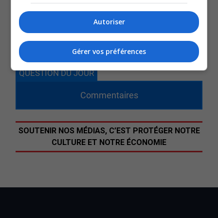
était déjà sur le terrain.
Et même si l’Abitibi-Témiscamingue a des défis de
Autoriser
rétention des employés, pas question, du moins pour le
moment, de lui octroyer un statut particulier.
Gérer vos préférences
QUESTION DU JOUR
Commentaires
SOUTENIR NOS MÉDIAS, C’EST PROTÉGER NOTRE
CULTURE ET NOTRE ÉCONOMIE