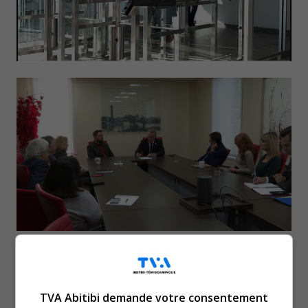
Une première journée fort
occupée pour le nouveau
TVA Abitibi demande votre consentement