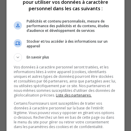
pour utiliser vos données à caractère
ministre responsable de
personnel dans les cas suivants :
Publicités et contenu personnalisés, mesure de
l’Abitibi-Témiscamingue,
performance des publicités et du contenu, études
d’audience et développement de services
Jean Boulet.
Stocker et/ou accéder à des informations sur un
appareil
Il a d’abord rencontré des élus de la région, dont le préfet
En savoir plus
de la MRC de la Vallée-de-l’Or, Martin Ferron.
Vos données à caractère personnel seront traitées, et les
Il s’est ensuite rendu à la Chambre de commerce et
informations liées à votre appareil (cookies, identifiants
uniques et autres types de données) pourront être stockées
d’industrie de Rouyn-Noranda, pour y rencontrer le
et consultées par 66 partenaires, ainsi que partagées avec lui,
conseil d’administration.
ou utilisées spécifiquement par ce site. Nos partenaires et
nous-mêmes sommes susceptibles d'utiliser des données de
En quelques heures dans la capitale du cuivre, avec les
géolocalisation précises.
Liste des partenaires.
députés Pierre Dufour et Daniel Bernard, Jean Boulet a
Certains fournisseurs sont susceptibles de traiter vos
données à caractère personnel sur la base de l'intérêt
déjà une bonne idée du travail qui l’attend.
légitime. Vous pouvez vous y opposer en gérant vos options
ci-dessous. Recherchez un lien en bas de cette page ou dans
Il a été nommé ministre responsable de l’Abitibi-
le menu du site pour gérer ou retirer votre consentement
Témiscamingue jeudi dernier et, quatre jours plus tard, il
dans les paramètres des cookies et de confidentialité.