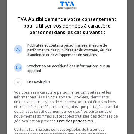
TVA Abitibi demande votre consentement
pour utiliser vos données à caractère
Voici l’actualité de l’Abitibi-Témiscamingue.
personnel dans les cas suivants :
Le TVA 12 h 13 et le TVA 17 h 58 sont des rendez-vous
incontournables pour connaître tout de l’actualité
Publicités et contenu personnalisés, mesure de
performance des publicités et du contenu, études
régionale. Avec un bulletin de 12 minutes sur l’heure du
d’audience et développement de services
lunch et un de 28 minutes en soirée, comptez sur nous
Stocker et/ou accéder à des informations sur un
pour faire un tour d’horizon complet de ce qui a marqué
appareil
la région!
En savoir plus
QUESTION DU JOUR
Vos données à caractère personnel seront traitées, et les
informations liées à votre appareil (cookies, identifiants
uniques et autres types de données) pourront être stockées
Commentaires
et consultées par 66 partenaires, ainsi que partagées avec lui,
ou utilisées spécifiquement par ce site. Nos partenaires et
nous-mêmes sommes susceptibles d'utiliser des données de
géolocalisation précises.
Liste des partenaires.
SOUTENIR NOS MÉDIAS, C’EST PROTÉGER NOTRE
Certains fournisseurs sont susceptibles de traiter vos