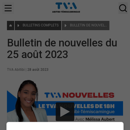
BULLETINS COMPLETS
BULLETIN DE NOUVELLES DU 25 AOÛT 2023
Bulletin de nouvelles du
25 août 2023
TVA Abitibi
|
28 août 2023