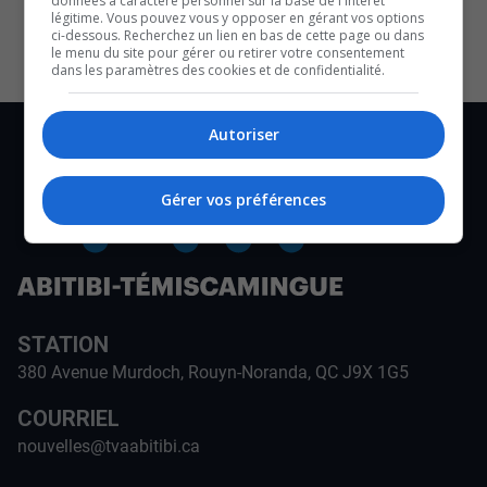
données à caractère personnel sur la base de l'intérêt
CULTURE ET NOTRE ÉCONOMIE
légitime. Vous pouvez vous y opposer en gérant vos options
ci-dessous. Recherchez un lien en bas de cette page ou dans
le menu du site pour gérer ou retirer votre consentement
dans les paramètres des cookies et de confidentialité.
Autoriser
Gérer vos préférences
STATION
380 Avenue Murdoch, Rouyn-Noranda, QC J9X 1G5
COURRIEL
nouvelles@tvaabitibi.ca