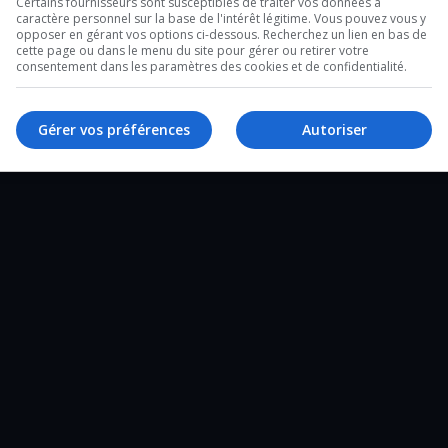
Certains fournisseurs sont susceptibles de traiter vos données à
caractère personnel sur la base de l'intérêt légitime. Vous pouvez vous y
2 minutes sur l’heure du lunch et un de 28
opposer en gérant vos options ci-dessous. Recherchez un lien en bas de
cette page ou dans le menu du site pour gérer ou retirer votre
e un tour d’horizon complet de ce qui a
consentement dans les paramètres des cookies et de confidentialité.
Gérer vos préférences
Autoriser