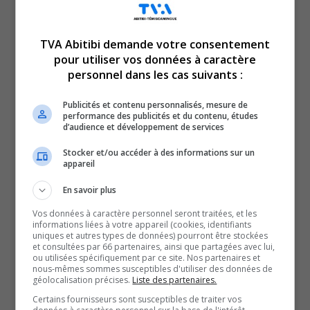
TVA Abitibi demande votre consentement
pour utiliser vos données à caractère
Voici l’actualité de l’Abitibi-Témiscamingue.
personnel dans les cas suivants :
Le TVA 12 h 13 et le TVA 17 h 58 sont des rendez-vous
incontournables pour connaître tout de l’actualité
Publicités et contenu personnalisés, mesure de
performance des publicités et du contenu, études
régionale. Avec un bulletin de 12 minutes sur l’heure du
d’audience et développement de services
lunch et un de 28 minutes en soirée, comptez sur nous
Stocker et/ou accéder à des informations sur un
pour faire un tour d’horizon complet de ce qui a marqué
appareil
la région!
En savoir plus
QUESTION DU JOUR
Vos données à caractère personnel seront traitées, et les
informations liées à votre appareil (cookies, identifiants
uniques et autres types de données) pourront être stockées
Commentaires
et consultées par 66 partenaires, ainsi que partagées avec lui,
ou utilisées spécifiquement par ce site. Nos partenaires et
nous-mêmes sommes susceptibles d'utiliser des données de
géolocalisation précises.
Liste des partenaires.
SOUTENIR NOS MÉDIAS, C’EST PROTÉGER NOTRE
Certains fournisseurs sont susceptibles de traiter vos