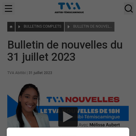
BULLETINS COMPLETS
BULLETIN DE NOUVELLES DU 31 JUILLET 2023
Bulletin de nouvelles du
31 juillet 2023
TVA Abitibi
|
31 juillet 2023