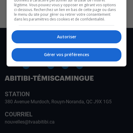
données à caractère personnel sur la base de l'intérêt
CULTURE ET NOTRE ÉCONOMIE
légitime. Vous pouvez vous y opposer en gérant vos options
ci-dessous. Recherchez un lien en bas de cette page ou dans
le menu du site pour gérer ou retirer votre consentement
dans les paramètres des cookies et de confidentialité.
Autoriser
Gérer vos préférences
STATION
380 Avenue Murdoch, Rouyn-Noranda, QC J9X 1G5
COURRIEL
nouvelles@tvaabitibi.ca