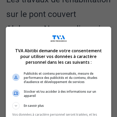
sur le pont couvert
Alphonse-Normandin, qui
ont commencé le 12 juin
TVA Abitibi demande votre consentement
dernier, vont bon train à
pour utiliser vos données à caractère
personnel dans les cas suivants :
Saint-Dominique-du-
Publicités et contenu personnalisés, mesure de
performance des publicités et du contenu, études
d’audience et développement de services
Rosaire.
Stocker et/ou accéder à des informations sur un
appareil
Environ 25 travailleurs venant majoritairement de la
région se consacrent à ce projet de 6 600 000 dollars.
En savoir plus
L’une des étapes les plus importantes est en cours, c’est-
Vos données à caractère personnel seront traitées, et les