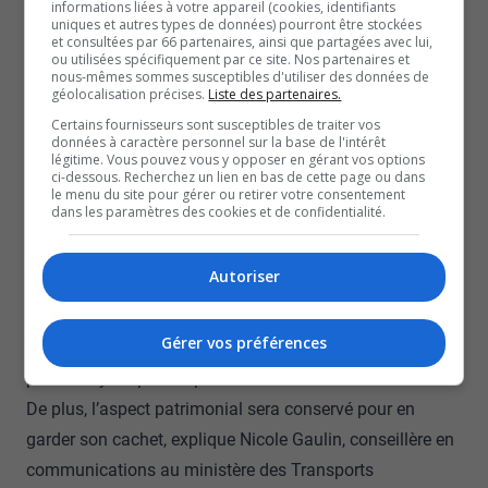
informations liées à votre appareil (cookies, identifiants
à-dire, de soulever les murs de bois d’environ 38 000
uniques et autres types de données) pourront être stockées
livres, avec une grue, pour ensuite les réparer, mentionne
et consultées par 66 partenaires, ainsi que partagées avec lui,
ou utilisées spécifiquement par ce site. Nos partenaires et
Robert Molenge, ingénieur et chargé de projet au
nous-mêmes sommes susceptibles d'utiliser des données de
géolocalisation précises.
Liste des partenaires.
ministère des Transports.
Certains fournisseurs sont susceptibles de traiter vos
Dans le dernier mois, l’équipe a réussi à enlever le toit
données à caractère personnel sur la base de l'intérêt
légitime. Vous pouvez vous y opposer en gérant vos options
et le platelage.
ci-dessous. Recherchez un lien en bas de cette page ou dans
Pour les prochaines semaines, le défi va être de
le menu du site pour gérer ou retirer votre consentement
dans les paramètres des cookies et de confidentialité.
remettre la structure rénovée, sans l’abîmer.
Dès que les modifications vont être terminées, des
Autoriser
véhicules plus lourds pourront également circuler sur le
pont.
Gérer vos préférences
Ce pont couvert construit en 1950 va être plus solide et
plus attrayant pour le public.
De plus, l’aspect patrimonial sera conservé pour en
garder son cachet, explique Nicole Gaulin, conseillère en
communications au ministère des Transports