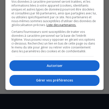
Vos données à caractère personnel seront traitées, et les
L’adolescent a été transféré dans un centre hospitalier,
informations liées à votre appareil (cookies, identifiants
uniques et autres types de données) pourront être stockées
où son décès a malheureusement été constaté.
et consultées par 66 partenaires, ainsi que partagées avec lui,
En ce qui concerne les passagers du véhicule, la Sûreté
ou utilisées spécifiquement par ce site. Nos partenaires et
nous-mêmes sommes susceptibles d'utiliser des données de
du Québec assure qu’il n’y a aucun blessé.
géolocalisation précises.
Liste des partenaires.
Certains fournisseurs sont susceptibles de traiter vos
données à caractère personnel sur la base de l'intérêt
QUESTION DU JOUR
légitime. Vous pouvez vous y opposer en gérant vos options
ci-dessous. Recherchez un lien en bas de cette page ou dans
le menu du site pour gérer ou retirer votre consentement
Commentaires
dans les paramètres des cookies et de confidentialité.
SOUTENIR NOS MÉDIAS, C’EST PROTÉGER NOTRE
Autoriser
CULTURE ET NOTRE ÉCONOMIE
Gérer vos préférences