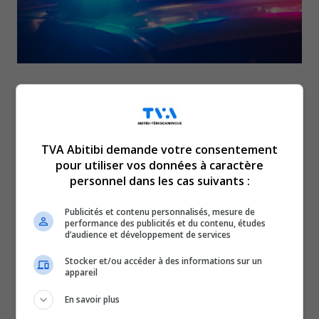
Un adolescent est décédé,
hier soir, à Val-d’Or, à la
TVA Abitibi demande votre consentement
pour utiliser vos données à caractère
suite d’un accident de
personnel dans les cas suivants :
Publicités et contenu personnalisés, mesure de
motocross.
performance des publicités et du contenu, études
d’audience et développement de services
Le jeune de 14 ans, à bord de son motocross, a traversé
Stocker et/ou accéder à des informations sur un
la 117, à la hauteur du lac Boyer, vers 20 h 15.
appareil
C’est à ce moment-là qu’il est entré en collision avec un
En savoir plus
véhicule.