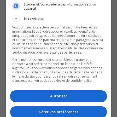
Stocker et/ou accéder à des informations sur un
dernière, dans le milieu de
appareil
En savoir plus
la santé, en Abitibi-
Vos données à caractère personnel seront traitées, et les
informations liées à votre appareil (cookies, identifiants
Témiscamingue, selon le
uniques et autres types de données) pourront être stockées
et consultées par 66 partenaires, ainsi que partagées avec lui,
ou utilisées spécifiquement par ce site. Nos partenaires et
nous-mêmes sommes susceptibles d'utiliser des données de
CISSS-AT.
géolocalisation précises.
Liste des partenaires.
Certains fournisseurs sont susceptibles de traiter vos
Aucune coupure n’est envisagée pour l’été.
données à caractère personnel sur la base de l'intérêt
légitime. Vous pouvez vous y opposer en gérant vos options
Anthony Dallaire s’est entretenu avec la PDG du CISSS-
ci-dessous. Recherchez un lien en bas de cette page ou dans
le menu du site pour gérer ou retirer votre consentement
AT, Caroline Roy.
dans les paramètres des cookies et de confidentialité.
QUESTION DU JOUR
Autoriser
Commentaires
Gérer vos préférences