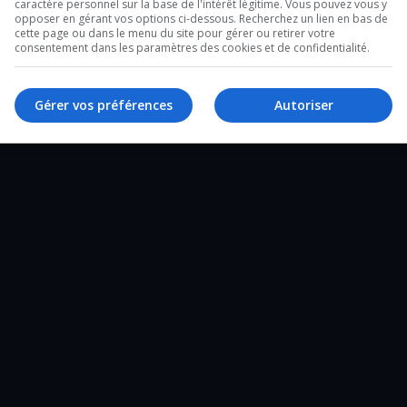
caractère personnel sur la base de l'intérêt légitime. Vous pouvez vous y
opposer en gérant vos options ci-dessous. Recherchez un lien en bas de
cette page ou dans le menu du site pour gérer ou retirer votre
.
consentement dans les paramètres des cookies et de confidentialité.
Gérer vos préférences
Autoriser