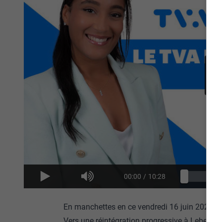
00:00
/
10:28
En manchettes en ce vendredi 16 juin 2023 :
Vers une réintégration progressive à Lebel-sur