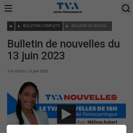
BULLETINS COMPLETS
BULLETIN DE NOUVELLES DU 13 JUIN 2023
Bulletin de nouvelles du
13 juin 2023
TVA Abitibi
|
13 juin 2023