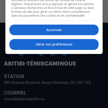
données à caractère personnel sur la base de l'intérêt
CULTURE ET NOTRE ÉCONOMIE
légitime. Vous pouvez vous y opposer en gérant vos options
ci-dessous. Recherchez un lien en bas de cette page ou dans
le menu du site pour gérer ou retirer votre consentement
dans les paramètres des cookies et de confidentialité.
Autoriser
Gérer vos préférences
STATION
380 Avenue Murdoch, Rouyn-Noranda, QC J9X 1G5
COURRIEL
nouvelles@tvaabitibi.ca