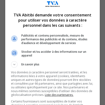
TVA Abitibi demande votre consentement
pour utiliser vos données à caractère
Voici l’actualité de l’Abitibi-Témiscamingue.
personnel dans les cas suivants :
Le TVA 12 h 13 et le TVA 17 h 58 sont des rendez-vous
incontournables pour connaître tout de l’actualité
Publicités et contenu personnalisés, mesure de
performance des publicités et du contenu, études
régionale. Avec un bulletin de 12 minutes sur l’heure du
d’audience et développement de services
lunch et un de 28 minutes en soirée, comptez sur nous
Stocker et/ou accéder à des informations sur un
pour faire un tour d’horizon complet de ce qui a marqué
appareil
la région!
En savoir plus
QUESTION DU JOUR
Vos données à caractère personnel seront traitées, et les
informations liées à votre appareil (cookies, identifiants
uniques et autres types de données) pourront être stockées
Commentaires
et consultées par 66 partenaires, ainsi que partagées avec lui,
ou utilisées spécifiquement par ce site. Nos partenaires et
nous-mêmes sommes susceptibles d'utiliser des données de
géolocalisation précises.
Liste des partenaires.
SOUTENIR NOS MÉDIAS, C’EST PROTÉGER NOTRE
Certains fournisseurs sont susceptibles de traiter vos