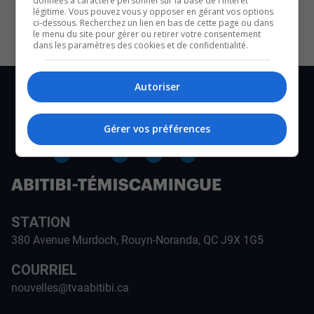
données à caractère personnel sur la base de l'intérêt
CULTURE ET NOTRE ÉCONOMIE
légitime. Vous pouvez vous y opposer en gérant vos options
ci-dessous. Recherchez un lien en bas de cette page ou dans
le menu du site pour gérer ou retirer votre consentement
dans les paramètres des cookies et de confidentialité.
Autoriser
Gérer vos préférences
STATION
380 Avenue Murdoch, Rouyn-Noranda, QC J9X 1G5
COURRIEL
nouvelles@tvaabitibi.ca