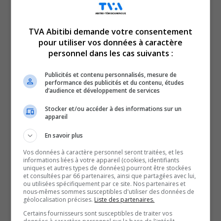
TVA Abitibi demande votre consentement
pour utiliser vos données à caractère
Voici l’actualité de l’Abitibi-Témiscamingue.
personnel dans les cas suivants :
Le TVA 12 h 13 et le TVA 17 h 58 sont des rendez-vous
incontournables pour connaître tout de l’actualité
Publicités et contenu personnalisés, mesure de
performance des publicités et du contenu, études
régionale. Avec un bulletin de 12 minutes sur l’heure du
d’audience et développement de services
lunch et un de 28 minutes en soirée, comptez sur nous
Stocker et/ou accéder à des informations sur un
pour faire un tour d’horizon complet de ce qui a marqué
appareil
la région!
En savoir plus
QUESTION DU JOUR
Vos données à caractère personnel seront traitées, et les
informations liées à votre appareil (cookies, identifiants
uniques et autres types de données) pourront être stockées
Commentaires
et consultées par 66 partenaires, ainsi que partagées avec lui,
ou utilisées spécifiquement par ce site. Nos partenaires et
nous-mêmes sommes susceptibles d'utiliser des données de
géolocalisation précises.
Liste des partenaires.
SOUTENIR NOS MÉDIAS, C’EST PROTÉGER NOTRE
Certains fournisseurs sont susceptibles de traiter vos