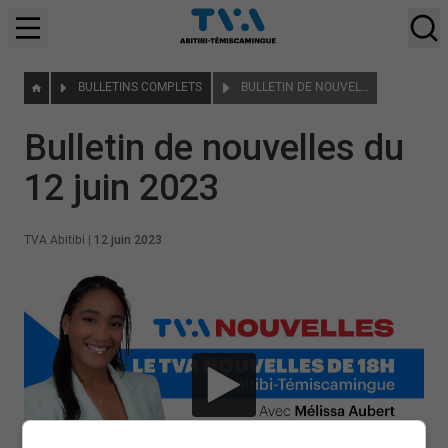
BULLETINS COMPLETS
BULLETIN DE NOUVELLES DU 12 JUIN 2023
Bulletin de nouvelles du
12 juin 2023
TVA Abitibi
|
12 juin 2023