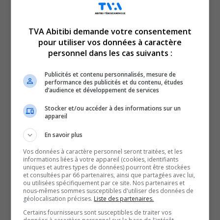
TVA Abitibi demande votre consentement
pour utiliser vos données à caractère
Voici l’actualité de l’Abitibi-Témiscamingue.
personnel dans les cas suivants :
Le TVA 12 h 13 et le TVA 17 h 58 sont des rendez-vous
incontournables pour connaître tout de l’actualité
Publicités et contenu personnalisés, mesure de
performance des publicités et du contenu, études
régionale. Avec un bulletin de 12 minutes sur l’heure du
d’audience et développement de services
lunch et un de 28 minutes en soirée, comptez sur nous
Stocker et/ou accéder à des informations sur un
pour faire un tour d’horizon complet de ce qui a marqué
appareil
la région!
En savoir plus
QUESTION DU JOUR
Vos données à caractère personnel seront traitées, et les
informations liées à votre appareil (cookies, identifiants
uniques et autres types de données) pourront être stockées
Commentaires
et consultées par 66 partenaires, ainsi que partagées avec lui,
ou utilisées spécifiquement par ce site. Nos partenaires et
nous-mêmes sommes susceptibles d'utiliser des données de
géolocalisation précises.
Liste des partenaires.
SOUTENIR NOS MÉDIAS, C’EST PROTÉGER NOTRE
Certains fournisseurs sont susceptibles de traiter vos