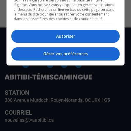
données à caractère personnel sur la base de l'intérêt
CULTURE ET NOTRE ÉCONOMIE
légitime. Vous pouvez vous y opposer en gérant vos options
ci-dessous. Recherchez un lien en bas de cette page ou dans
le menu du site pour gérer ou retirer votre consentement
dans les paramètres des cookies et de confidentialité.
Autoriser
Gérer vos préférences
STATION
380 Avenue Murdoch, Rouyn-Noranda, QC J9X 1G5
COURRIEL
nouvelles@tvaabitibi.ca