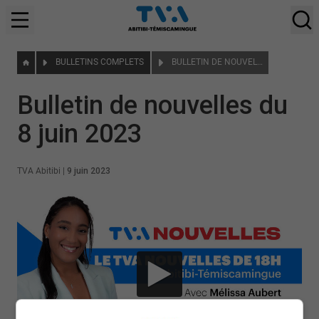
BULLETINS COMPLETS
BULLETIN DE NOUVELLES DU 8 JUIN 2023
Bulletin de nouvelles du
8 juin 2023
TVA Abitibi
|
9 juin 2023