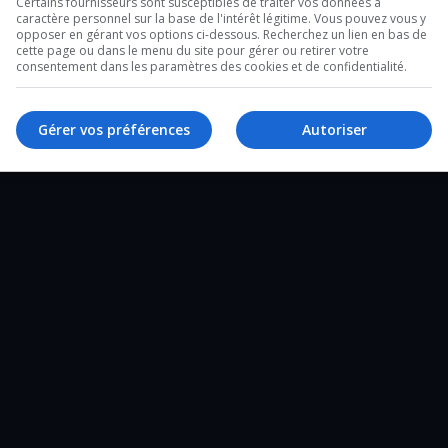
Certains fournisseurs sont susceptibles de traiter vos données à
caractère personnel sur la base de l'intérêt légitime. Vous pouvez vous y
2 minutes sur l’heure du lunch et un de 28
opposer en gérant vos options ci-dessous. Recherchez un lien en bas de
cette page ou dans le menu du site pour gérer ou retirer votre
e un tour d’horizon complet de ce qui a
consentement dans les paramètres des cookies et de confidentialité.
Gérer vos préférences
Autoriser