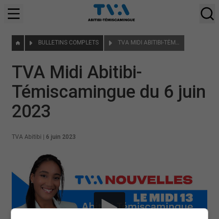
BULLETINS COMPLETS
TVA MIDI ABITIBI-TÉMISCAMINGUE DU 6 JUIN 2023
TVA Midi Abitibi-
Témiscamingue du 6 juin
2023
TVA Abitibi
|
6 juin 2023