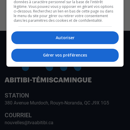
données à caractère personnel sur la base de l'intérêt
CULTURE ET NOTRE ÉCONOMIE
légitime. Vous pouvez vous y opposer en gérant vos options
ci-dessous. Recherchez un lien en bas de cette page ou dans
le menu du site pour gérer ou retirer votre consentement
dans les paramètres des cookies et de confidentialité.
Autoriser
Gérer vos préférences
STATION
380 Avenue Murdoch, Rouyn-Noranda, QC J9X 1G5
COURRIEL
nouvelles@tvaabitibi.ca