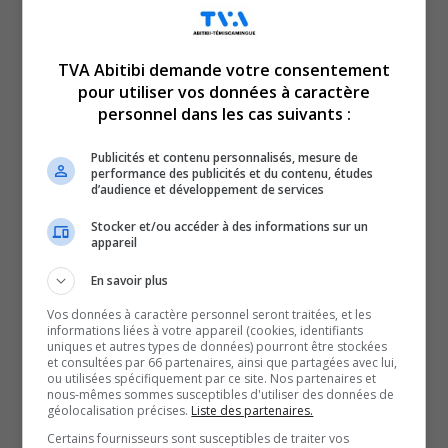
TVA Abitibi demande votre consentement
pour utiliser vos données à caractère
personnel dans les cas suivants :
En manchettes en ce mardi 6 juin 2023 :
Le ministre de la Sécurité publique est à Val-d’Or pour
Publicités et contenu personnalisés, mesure de
performance des publicités et du contenu, études
faire le point sur les feux de forêt.
d’audience et développement de services
Et
Stocker et/ou accéder à des informations sur un
Nos équipes sont sur le terrain, on fait le tour à Normétal
appareil
et à Lebel-sur-Quévillon.
En savoir plus
Vos données à caractère personnel seront traitées, et les
QUESTION DU JOUR
informations liées à votre appareil (cookies, identifiants
uniques et autres types de données) pourront être stockées
et consultées par 66 partenaires, ainsi que partagées avec lui,
Commentaires
ou utilisées spécifiquement par ce site. Nos partenaires et
nous-mêmes sommes susceptibles d'utiliser des données de
géolocalisation précises.
Liste des partenaires.
SOUTENIR NOS MÉDIAS, C’EST PROTÉGER NOTRE
Certains fournisseurs sont susceptibles de traiter vos