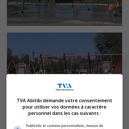
TVA Abitibi demande votre consentement
Le mois de juin pointe à
pour utiliser vos données à caractère
personnel dans les cas suivants :
peine le bout de son nez et,
Publicités et contenu personnalisés, mesure de