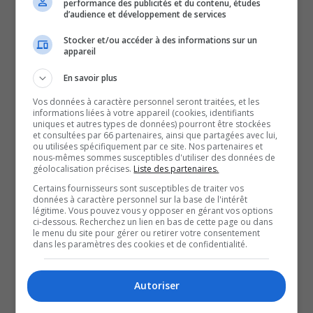
performance des publicités et du contenu, études
déjà, la région fait face à sa
d’audience et développement de services
Stocker et/ou accéder à des informations sur un
première grande vague de
appareil
En savoir plus
chaleur.
Vos données à caractère personnel seront traitées, et les
informations liées à votre appareil (cookies, identifiants
uniques et autres types de données) pourront être stockées
Cette situation est due à une dépression immobilisée du
et consultées par 66 partenaires, ainsi que partagées avec lui,
côté de Terre-Neuve-et-Labrador qui dure depuis le début
ou utilisées spécifiquement par ce site. Nos partenaires et
nous-mêmes sommes susceptibles d'utiliser des données de
du printemps et bloque toute circulation d’air, ce qui
géolocalisation précises.
Liste des partenaires.
provoque du mauvais temps sur leur secteur.
Certains fournisseurs sont susceptibles de traiter vos
données à caractère personnel sur la base de l'intérêt
En contrepartie, cela fait en sorte qu’un système de beau
légitime. Vous pouvez vous y opposer en gérant vos options
ci-dessous. Recherchez un lien en bas de cette page ou dans
temps, alimenté par un appel d’air du sud-ouest venant
le menu du site pour gérer ou retirer votre consentement
des États-Unis, s’est installé dans les régions de l’est de
dans les paramètres des cookies et de confidentialité.
la province.
Autoriser
QUESTION DU JOUR